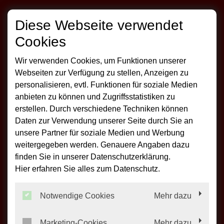
Diese Webseite verwendet
Mehr Qualität. Mehr Komfort. Mehr Sicherheit.
Warum sich Premiumqualität lohnt!
Cookies
Mit der Wahl der Dachfenster ist eine langfristige
Entscheidung verbunden. Wir versichern Ihnen:
Wir verwenden Cookies, um Funktionen unserer
Auf Roto ist in allen Bereichen Verlass und Roto
Webseiten zur Verfügung zu stellen, Anzeigen zu
Premium- Lösungen halten über viele Jahre
personalisieren, evtl. Funktionen für soziale Medien
hinweg was sie versprechen.
anbieten zu können und Zugriffsstatistiken zu
erstellen. Durch verschiedene Techniken können
Die Roto Frank Dachsystem-Technologie
Daten zur Verwendung unserer Seite durch Sie an
ist seit über 75 Jahren am Markt und gehört zu
unsere Partner für soziale Medien und Werbung
den führenden Herstellern von Dachfenstern,
weitergegeben werden. Genauere Angaben dazu
Dachausstiegen und Bodentreppen.
finden Sie in unserer Datenschutzerklärung.
Hier erfahren Sie alles zum Datenschutz.
Als technologischer Schrittmacher entwickelt
Roto intelligente Produktlösungen, die durch
präzise Technik und lange Lebensdauer
Notwendige Cookies
Mehr dazu
überzeugen.
Marketing-Cookies
Mehr dazu